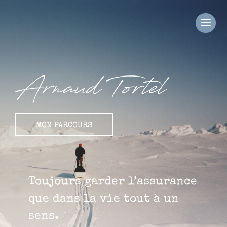
Arnaud Tortel
MON PARCOURS
Toujours garder l’assurance
que dans la vie tout à un
sens.