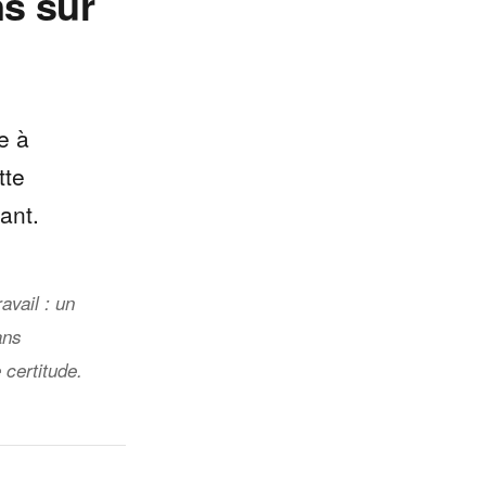
ns sur
e à
tte
ant.
avail : un
ans
certitude.