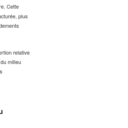
re. Cette
ucturée, plus
rdements
rtion relative
 du milieu
es
u