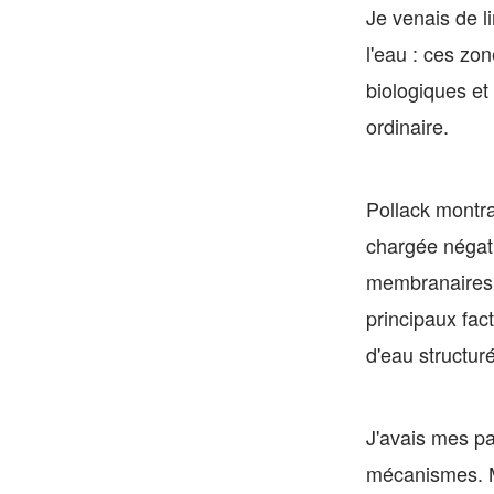
Je venais de l
l'eau : ces zo
biologiques et
ordinaire.
Pollack montra
chargée négati
membranaires ce
principaux fac
d'eau structur
J'avais mes pa
mécanismes. M