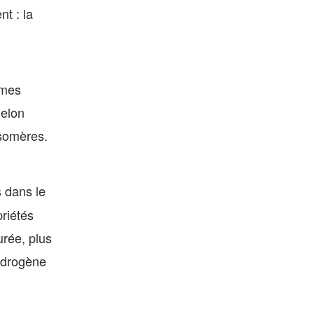
t : la
omes
Selon
isomères.
 dans le
riétés
urée, plus
hydrogène