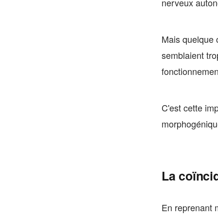
nerveux auto
Mais quelque c
semblaient tro
fonctionnement
C'est cette im
morphogéniqu
La coïnci
En reprenant 