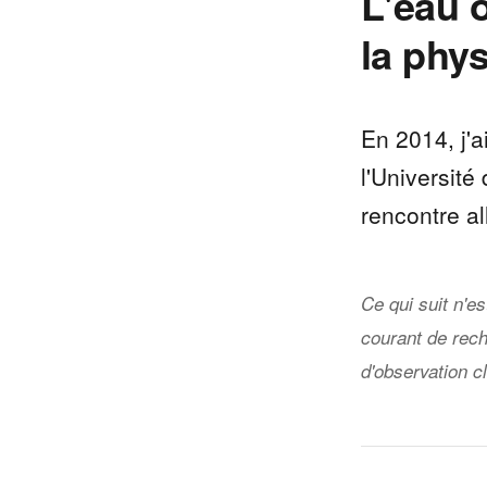
L'eau o
la phys
En 2014, j'
l'Université
rencontre a
Ce qui suit n'e
courant de rech
d'observation c