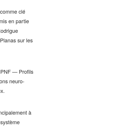
 comme clé
mis en partie
Rodrigue
 Planas sur les
 PNF — Profils
ions neuro-
x.
incipalement à
u système