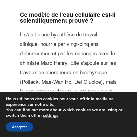
Ce modèle de l'eau cellulaire est-il
scientifiquement prouvé ?
Il s'agit d'une hypothèse de travail
clinique, nourrie par vingt-cinq ans
d'observation et par les échanges avec le
chimiste Marc Henry. Elle s'appuie sur les
travaux de chercheurs en biophysique
(Pollack, Mae-Wan Ho, Del Giudice), mais
la convergence décrite ici n'a pas valeur
Nous utilisons des cookies pour vous offrir la meilleure
de preuve scientifique formelle.
expérience sur notre site.
You can find out more about which cookies we are using or
switch them off in
settings
.
Accepter